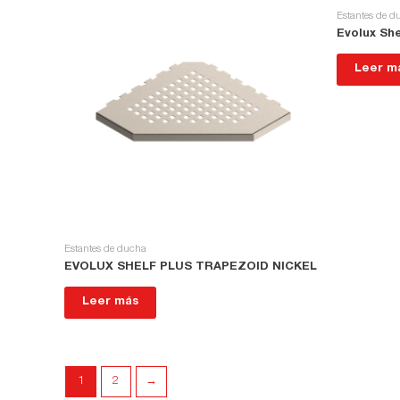
Estantes de d
Evolux She
Leer m
Estantes de ducha
EVOLUX SHELF PLUS TRAPEZOID NICKEL
Leer más
1
2
→