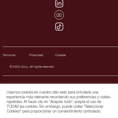
Términos Privacidad Cookies
© 2026 Guru. All rights reserved
Usamos cookies en nuestro sitio web para brindarle una
experiencia más relevante recordando sus preferencias y visitas
repetidas. Al hacer clic en "Aceptar todo", acepta el uso de
Español
English
(
Inglés
)
Français
(
Francés
)
TODAS las cookies. Sin embargo, puede visitar "Seleccionar
Italiano
Português
(
Portugués, Portugal
)
Cookies" para proporcionar un consentimiento controlado.