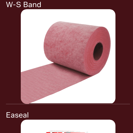
W-S Band
Easeal