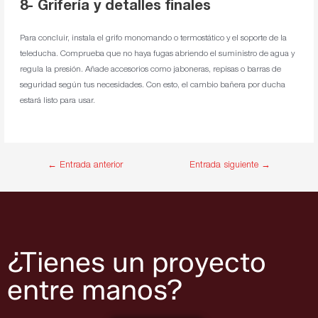
8- Grifería y detalles finales
Para concluir, instala el grifo monomando o termostático y el soporte de la
teleducha. Comprueba que no haya fugas abriendo el suministro de agua y
regula la presión. Añade accesorios como jaboneras, repisas o barras de
seguridad según tus necesidades. Con esto, el cambio bañera por ducha
estará listo para usar.
←
Entrada anterior
Entrada siguiente
→
¿Tienes un proyecto
entre manos?