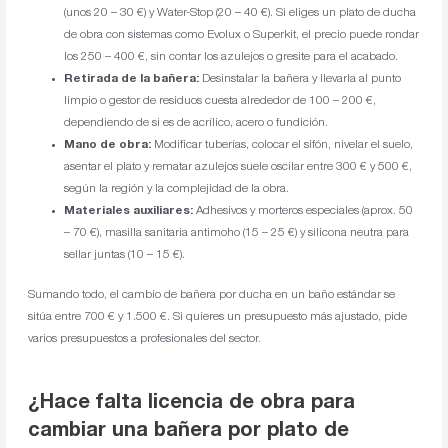
(unos 20 – 30 €) y Water-Stop (20 – 40 €). Si eliges un plato de ducha
de obra con sistemas como Evolux o Superkit, el precio puede rondar
los 250 – 400 €, sin contar los azulejos o gresite para el acabado.
Retirada de la bañera:
Desinstalar la bañera y llevarla al punto
limpio o gestor de residuos cuesta alrededor de 100 – 200 €,
dependiendo de si es de acrílico, acero o fundición.
Mano de obra:
Modificar tuberías, colocar el sifón, nivelar el suelo,
asentar el plato y rematar azulejos suele oscilar entre 300 € y 500 €,
según la región y la complejidad de la obra.
Materiales auxiliares:
Adhesivos y morteros especiales (aprox. 50
– 70 €), masilla sanitaria antimoho (15 – 25 €) y silicona neutra para
sellar juntas (10 – 15 €).
Sumando todo, el cambio de bañera por ducha en un baño estándar se
sitúa entre 700 € y 1.500 €. Si quieres un presupuesto más ajustado, pide
varios presupuestos a profesionales del sector.
¿Hace falta licencia de obra para
cambiar una bañera por plato de