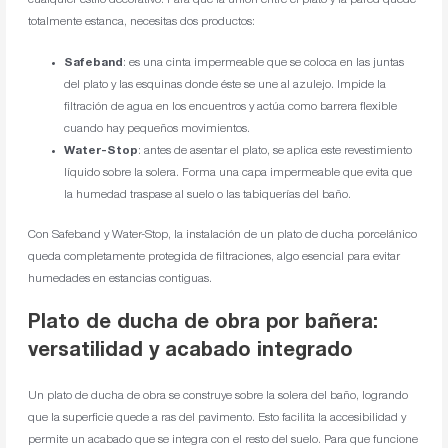
cualquier estilo decorativo. Para que la unión entre el plato y la pared quede
totalmente estanca, necesitas dos productos:
Safeband
: es una cinta impermeable que se coloca en las juntas
del plato y las esquinas donde éste se une al azulejo. Impide la
filtración de agua en los encuentros y actúa como barrera flexible
cuando hay pequeños movimientos.
Water-Stop
: antes de asentar el plato, se aplica este revestimiento
líquido sobre la solera. Forma una capa impermeable que evita que
la humedad traspase al suelo o las tabiquerías del baño.
Con Safeband y Water-Stop, la instalación de un plato de ducha porcelánico
queda completamente protegida de filtraciones, algo esencial para evitar
humedades en estancias contiguas.
Plato de ducha de obra por bañera:
versatilidad y acabado integrado
Un plato de ducha de obra se construye sobre la solera del baño, logrando
que la superficie quede a ras del pavimento. Esto facilita la accesibilidad y
permite un acabado que se integra con el resto del suelo. Para que funcione