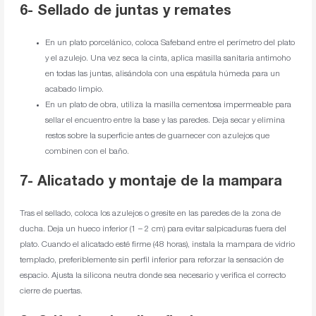
6- Sellado de juntas y remates
En un plato porcelánico, coloca Safeband entre el perímetro del plato
y el azulejo. Una vez seca la cinta, aplica masilla sanitaria antimoho
en todas las juntas, alisándola con una espátula húmeda para un
acabado limpio.
En un plato de obra, utiliza la masilla cementosa impermeable para
sellar el encuentro entre la base y las paredes. Deja secar y elimina
restos sobre la superficie antes de guarnecer con azulejos que
combinen con el baño.
7- Alicatado y montaje de la mampara
Tras el sellado, coloca los azulejos o gresite en las paredes de la zona de
ducha. Deja un hueco inferior (1 – 2 cm) para evitar salpicaduras fuera del
plato. Cuando el alicatado esté firme (48 horas), instala la mampara de vidrio
templado, preferiblemente sin perfil inferior para reforzar la sensación de
espacio. Ajusta la silicona neutra donde sea necesario y verifica el correcto
cierre de puertas.