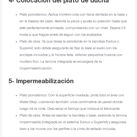
4- Colocación del plato de ducha
Plato porcelánico: Aplica mortero-cola con llana dentada en la base y
en la trasera del plato. Asienta la pieza y ajusta su posición hasta que
esté perfectamente alineada, comprobando con un nivel. Espera 24
horas a que fragüe antes de seguir con los acabados.
Plato de obra: Ya que llevas la pendiente en la bandeja Evolux o
Superkit, solo debes asegurarte de fijar la base al suelo con los
anclajes incluidos y, si hiciera falta, rellenar pequeños huecos con
mortero fino. La lámina integrada se encargará de la
impermeabilización.
5- Impermeabilización
Plato porcelánico: Con la superficie nivelada, pinta todo el área con
Water-Stop, cubriendo también unos centímetros de pared donde
luego irá la cinta. Deja secar el tiempo que indique el fabricante.
Plato de obra: Antes de asentar la bandeja o base, extiende la lámina
impermeable (integrada en el sistema Evolux o Superkit) y asegúrala
bien a los muros con los perfiles o la cinta de sellado incluida.