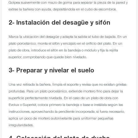
Golpea suavemente con mazo de goma para separar la pieza de la pared y
extrae la bañera con ayuda, depositándola en el cubo de escombros.
2- Instalación del desagüe y sifón
Marca la ubicación del desagüe y adapta la salida al tubo de bajada. En un
plato porcelánico, monta el sifón y encájalo en el orificio del plato. En un
plato de obra, introduce el sifón en la bandeja o módulo y fija la rejilla
superior, comprobando que quede bien nivelado.
3- Preparar y nivelar el suelo
Una vez retirada la bañera, limpia el soporte y revisa que no existan grietas
profundas. Para un plato porcelánico, extiende mortero fino para dejar la
superficie perfectamente nivelada. En el caso de un plato de obra con
Evolux o Superkit, coloca primero la bandeja o base e instálala según las
instrucciones, aprovechando la pendiente incorporada; si fuera necesario,
aplica un poco de mortero autonivelante para uniformar pequeñas
irregularidades.