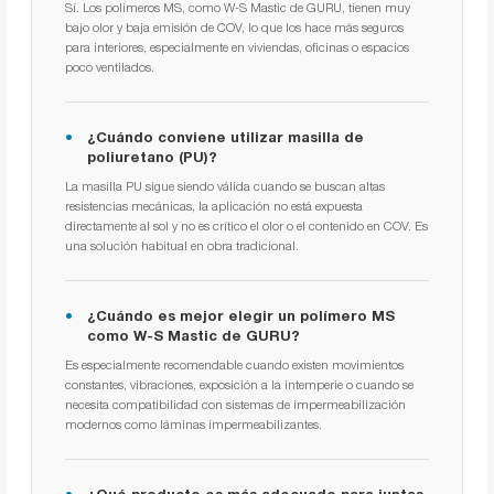
Sí. Los polímeros MS, como W-S Mastic de GURU, tienen muy
bajo olor y baja emisión de COV, lo que los hace más seguros
para interiores, especialmente en viviendas, oficinas o espacios
poco ventilados.
¿Cuándo conviene utilizar masilla de
poliuretano (PU)?
La masilla PU sigue siendo válida cuando se buscan altas
resistencias mecánicas, la aplicación no está expuesta
directamente al sol y no es crítico el olor o el contenido en COV. Es
una solución habitual en obra tradicional.
¿Cuándo es mejor elegir un polímero MS
como W-S Mastic de GURU?
Es especialmente recomendable cuando existen movimientos
constantes, vibraciones, exposición a la intemperie o cuando se
necesita compatibilidad con sistemas de impermeabilización
modernos como láminas impermeabilizantes.