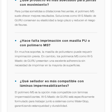
¿Qué producto es más adecuado para juntas
con movimiento?
Para juntas sometidas a dilataciones frecuentes, el polímero MS
suele ofrecer mejores resultados. Soluciones como W-S Mastic de
GURU conservan su elasticidad a largo plazo y reducen el riesgo
de fisuras.
¿Hace falta imprimación con masilla PU o
con polímero MS?
En muchos soportes, la masilla de poliuretano puede requerir
imprimación previa. En cambio, los polímeros MS como W-S
Mastic de GURU presentan una excelente adherencia sin
necesidad de imprimar en la mayoría de superficies.
¿Qué sellador es más compatible con
láminas impermeabilizantes?
El polímero MS es la opción más compatible con láminas
impermeabilizantes. W-S Mastic de GURU está específicamente
formulado para trabajar junto a sistemas como Water-Stop,
garantizando estanqueidad y durabilidad.