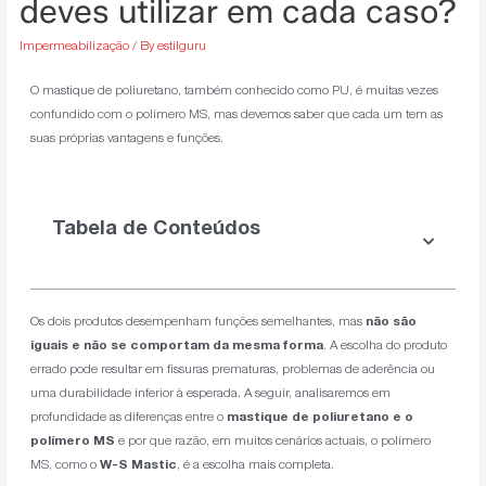
deves utilizar em cada caso?
Impermeabilização
/ By
estilguru
O mastique de poliuretano, também conhecido como PU, é muitas vezes
confundido com o polímero MS, mas devemos saber que cada um tem as
suas próprias vantagens e funções.
Tabela de Conteúdos
Os dois produtos desempenham funções semelhantes, mas
não são
iguais e não se comportam da mesma forma
. A escolha do produto
errado pode resultar em fissuras prematuras, problemas de aderência ou
uma durabilidade inferior à esperada. A seguir, analisaremos em
profundidade as diferenças entre o
mastique de poliuretano e o
polímero MS
e por que razão, em muitos cenários actuais, o polímero
MS, como o
W-S Mastic
, é a escolha mais completa.