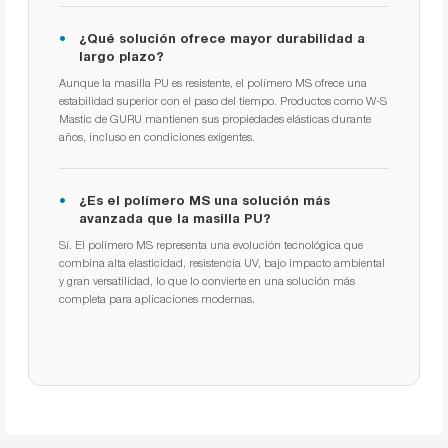
¿Qué solución ofrece mayor durabilidad a
largo plazo?
Aunque la masilla PU es resistente, el polímero MS ofrece una
estabilidad superior con el paso del tiempo. Productos como W-S
Mastic de GURU mantienen sus propiedades elásticas durante
años, incluso en condiciones exigentes.
¿Es el polímero MS una solución más
avanzada que la masilla PU?
Sí. El polímero MS representa una evolución tecnológica que
combina alta elasticidad, resistencia UV, bajo impacto ambiental
y gran versatilidad, lo que lo convierte en una solución más
completa para aplicaciones modernas.