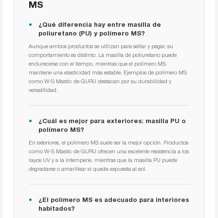
MS
¿Qué diferencia hay entre masilla de
poliuretano (PU) y polímero MS?
Aunque ambos productos se utilizan para sellar y pegar, su
comportamiento es distinto. La masilla de poliuretano puede
endurecerse con el tiempo, mientras que el polímero MS
mantiene una elasticidad más estable. Ejemplos de polímero MS
como W-S Mastic de GURU destacan por su durabilidad y
versatilidad.
¿Cuál es mejor para exteriores: masilla PU o
polímero MS?
En exteriores, el polímero MS suele ser la mejor opción. Productos
como W-S Mastic de GURU ofrecen una excelente resistencia a los
rayos UV y a la intemperie, mientras que la masilla PU puede
degradarse o amarillear si queda expuesta al sol.
¿El polímero MS es adecuado para interiores
habitados?