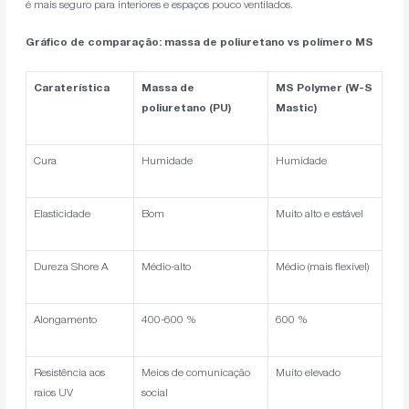
é mais seguro para interiores e espaços pouco ventilados.
Gráfico de comparação: massa de poliuretano vs polímero MS
Caraterística
Massa de
MS Polymer (W-S
poliuretano (PU)
Mastic)
Cura
Humidade
Humidade
Elasticidade
Bom
Muito alto e estável
Dureza Shore A
Médio-alto
Médio (mais flexível)
Alongamento
400-600 %
600 %
Resistência aos
Meios de comunicação
Muito elevado
raios UV
social