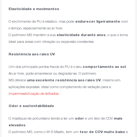
Elasticidade e movimentos
O enchimento de PU é elástico, mas pode
endurecer ligeiramente
com
o tempo, especialmente ao ar livre.
O polímero MS mantém a sua
elasticidade durante anos
, o que o torna
ideal para áreas com vibração ou expansão constantes.
Resistência aos raios UV
Um dos principais pontos fracos do PU é o seu
comportamento ao sol
.
Ao ar livre, pode amarelecer ou degradar-se. O polímero
MS oferece
uma excelente resistência aos raios UV
, mesmo em
aplicações expostas. Ideal como complemento de vedação para a
impermeabilização de telhados
.
Odor e sustentabilidade
O mastique de poliuretano tende a ter um
odor
e um teor de COV
mais
elevados
.
O polímero MS, como o W-S Mastic, tem um
teor de COV muito baixo
e