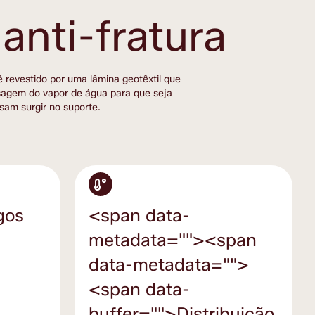
anti-fratura
revestido por uma lâmina geotêxtil que 
sagem do vapor de água para que seja 
am surgir no suporte. 
gos
<span data-
metadata="
"><span
data-metadata="
">
<span data-
buffer="
">Distribuição