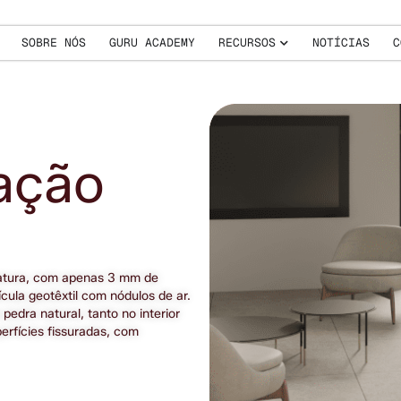
SOBRE NÓS
GURU ACADEMY
RECURSOS
NOTÍCIAS
C
ação
atura, com apenas 3 mm de 
la geotêxtil com nódulos de ar. 
edra natural, tanto no interior 
rfícies fissuradas, com 