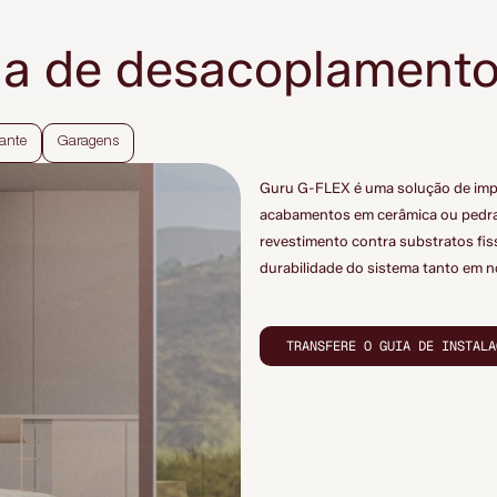
ula de desacoplament
iante
Garagens
Guru G-FLEX é uma solução de imp
acabamentos em cerâmica ou pedra n
revestimento contra substratos fi
durabilidade do sistema tanto em 
TRANSFERE O GUIA DE INSTALA