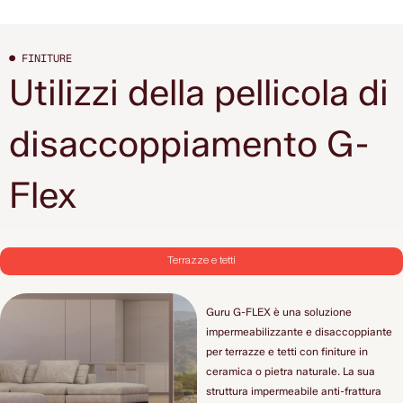
● FINITURE
Utilizzi della pellicola di
disaccoppiamento G-
Flex
Terrazze e tetti
Guru G-FLEX è una soluzione
impermeabilizzante e disaccoppiante
per terrazze e tetti con finiture in
ceramica o pietra naturale. La sua
struttura impermeabile anti-frattura