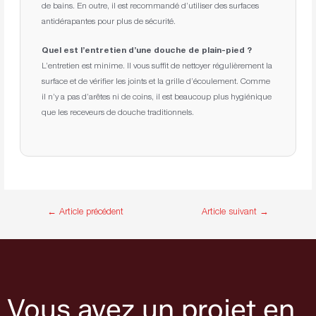
de bains. En outre, il est recommandé d’utiliser des surfaces
antidérapantes pour plus de sécurité.
Quel est l’entretien d’une douche de plain-pied ?
L’entretien est minime. Il vous suffit de nettoyer régulièrement la
surface et de vérifier les joints et la grille d’écoulement. Comme
il n’y a pas d’arêtes ni de coins, il est beaucoup plus hygiénique
que les receveurs de douche traditionnels.
←
Article précédent
Article suivant
→
Vous avez un projet en